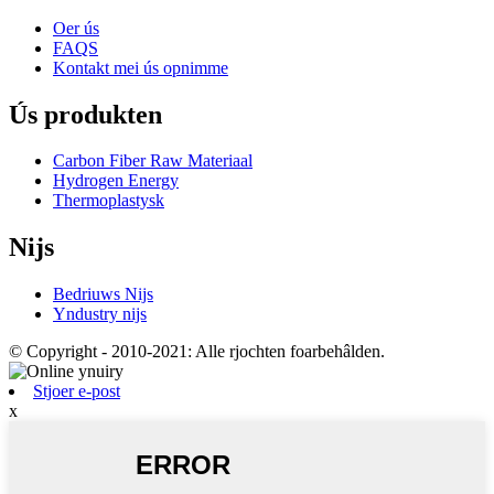
Oer ús
FAQS
Kontakt mei ús opnimme
Ús produkten
Carbon Fiber Raw Materiaal
Hydrogen Energy
Thermoplastysk
Nijs
Bedriuws Nijs
Yndustry nijs
© Copyright - 2010-2021: Alle rjochten foarbehâlden.
Stjoer e-post
x