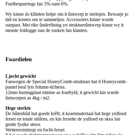
Fuelbesparrings fan 5% oant 6%.
Wy kinne ús kliïnten helpe om it ûntwerp te meitsjen. Bewarje jo
tiid en kosten om te sammeljen. Accessoires kinne wurde
oanpast. Mei rike ûnderfining yn struktuerûntwerp kinne wy ​​it
measte foldogge oan de easken fan klanten.
Foardielen
Ljocht gewicht
Fanwegen de Special HoneyComb-struktuer hat it Honeycomb-
paniel heul lyts folume-tichtens.
12mm huningplaat nimme as foarbyld, it gewicht kin wurde
ûntworpen as 4kg / m2.
Hege sterkte
De bûtenhûd hat goede krêft, it kearnmateriaal hat hege ynfloed
ferset en totale stiifens, en kin fersette de ynfloed en skea fan
grutte fysike stress
Wetterresistinsje en focht-ferset