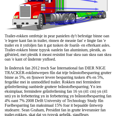
Trailer-rokken omfetsje in pear panielen dy't befestige binne oan
'e legere kant fan in trailer, rinnen de measte fan' e lingte fan 'e
trailer en it ynfoljen fan it gat tusken de foarút- en efterkant asles.
Trailer-rokken binne typysk oanlein fan aluminium, plestik, as
glêstried, mei plestik it meast resistint foar skea oan skea oan skea
oan 'e kant of ûnderste ynfloed.
In ûndersyk fan 2012 troch Sae International fan DIER NIGE
TRACKER-rokûntwerpen fûn dat trije brânstofbesparring grutter
binne as 5%, en fjouwer levere besparring tusken 4% en 5%,
fergelike mei in unmodified trailer. Rokken mei fermindere
grûnferliening oanbiede gruttere brânstofbesparring; Yn ien
eksimplaar, fermindere grûnferliening fan 16 yn (41 cm) yn (41
sm) yn in ferbettering yn in ferbettering yn brânstofbesparring fan
4% oant 7% 2008 Delft University of Technology Study fûn
Fuelbesparring fan maksimaal 15% foar it bepaalde ûntwerp
studearre. Sean Graham, Presidint fan in grutte leveransier fan
trailer-rokken, skat dat yn typysk gebrûk, sjauffeurs