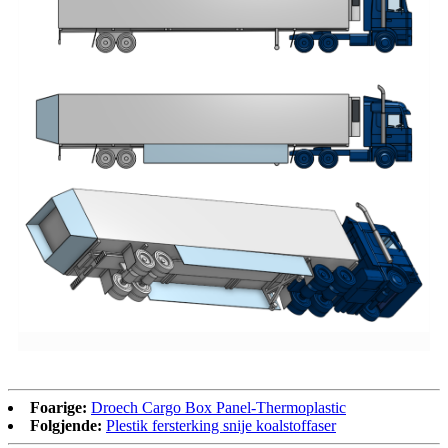
Foarige:
Droech Cargo Box Panel-Thermoplastic
Folgjende:
Plestik fersterking snije koalstoffaser