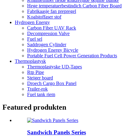
Koalhiefhiber fielde koatzefjilde skjinne blanke
Hege temperatuerbestindich Carbon Fiber Board
Fabrikaasje fan prepregel
Koalstoffaser stof
Hydrogen Energy
Carbon Fiber UAV Rack
Decompression Valve
Fuel sel
Saddrogen Cylinder
Hydrogen Energy Bicycle
Portable Fuel Cell Power Generation Products
Thermoplastysk
Thermoplastyske UD-Tapes
Rtp Pipe
Steiger board
Droech Cargo Box Panel
Trailer-rok
Fuel tank riem
Featured produkten
Sandwich Panels Series