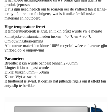
It hat goede dichtingprestaasje en wy brûke gjin lijm tidens ús
produksjeproses
D'r is gjin need nedich om te soargen oer de ynfloed fan it lange-
termyn fan rein en fochtigens, wat is it unike ferskil tusken it
materiaal en houtboerd
Hege temperatuer ferset
It temperatuerbereik is grut, en it kin brûkt wurde yn 'e measte
klimatyske omstannichheden tusken - 40 ℃ en + 80 ℃
Omjouwingsbeskerming
Alle rauwe materialen kinne 100% recycled wêze en hawwe gjin
ynfloed op 'e omjouwing
Parameter:
Breedte: it kin wurde oanpast binnen 2700mm
Lingte: it kin oanpast wurde
Dikte: tusken 8mm ~ 50mm
Kleur: Wyt as swart
It fuotboerd is swart. It oerflak hat pittende rigels om it effekt fan
anty-slip te berikken