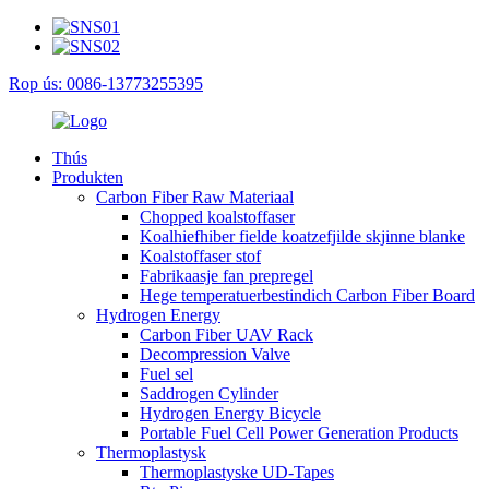
Rop ús: 0086-13773255395
Thús
Produkten
Carbon Fiber Raw Materiaal
Chopped koalstoffaser
Koalhiefhiber fielde koatzefjilde skjinne blanke
Koalstoffaser stof
Fabrikaasje fan prepregel
Hege temperatuerbestindich Carbon Fiber Board
Hydrogen Energy
Carbon Fiber UAV Rack
Decompression Valve
Fuel sel
Saddrogen Cylinder
Hydrogen Energy Bicycle
Portable Fuel Cell Power Generation Products
Thermoplastysk
Thermoplastyske UD-Tapes