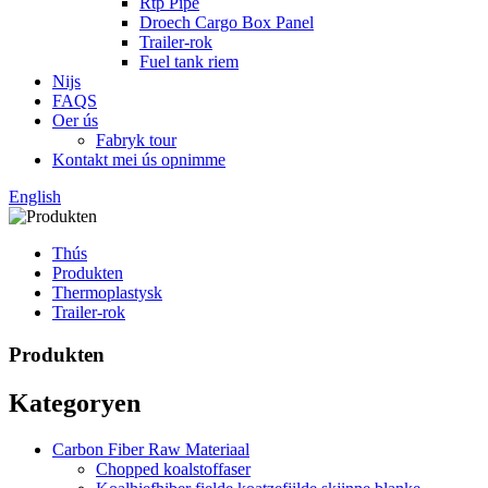
Rtp Pipe
Droech Cargo Box Panel
Trailer-rok
Fuel tank riem
Nijs
FAQS
Oer ús
Fabryk tour
Kontakt mei ús opnimme
English
Thús
Produkten
Thermoplastysk
Trailer-rok
Produkten
Kategoryen
Carbon Fiber Raw Materiaal
Chopped koalstoffaser