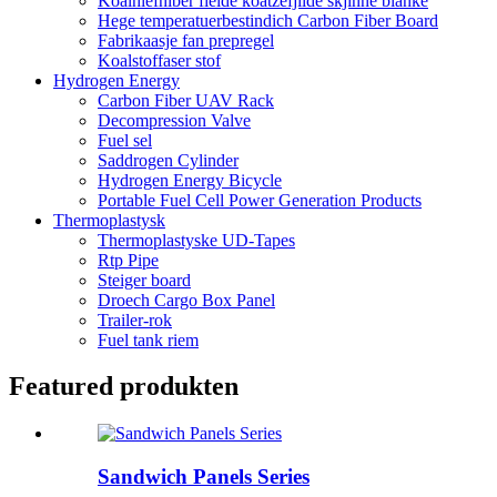
Koalhiefhiber fielde koatzefjilde skjinne blanke
Hege temperatuerbestindich Carbon Fiber Board
Fabrikaasje fan prepregel
Koalstoffaser stof
Hydrogen Energy
Carbon Fiber UAV Rack
Decompression Valve
Fuel sel
Saddrogen Cylinder
Hydrogen Energy Bicycle
Portable Fuel Cell Power Generation Products
Thermoplastysk
Thermoplastyske UD-Tapes
Rtp Pipe
Steiger board
Droech Cargo Box Panel
Trailer-rok
Fuel tank riem
Featured produkten
Sandwich Panels Series