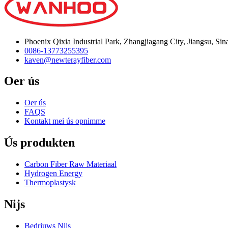
Phoenix Qixia Industrial Park, Zhangjiagang City, Jiangsu, Sin
0086-13773255395
kaven@newterayfiber.com
Oer ús
Oer ús
FAQS
Kontakt mei ús opnimme
Ús produkten
Carbon Fiber Raw Materiaal
Hydrogen Energy
Thermoplastysk
Nijs
Bedriuws Nijs