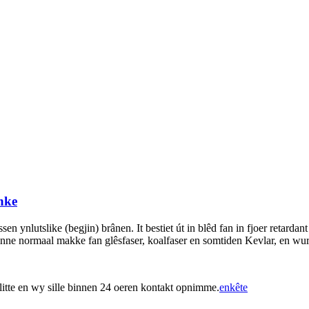
anke
n ynlutslike (begjin) brânen. It bestiet út in blêd fan in fjoer retardant
nne normaal makke fan glêsfaser, koalfaser en somtiden Kevlar, en wurd
ús litte en wy sille binnen 24 oeren kontakt opnimme.
enkête