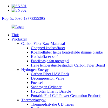
Rop ús: 0086-13773255395
Thús
Produkten
Carbon Fiber Raw Materiaal
Chopped koalstoffaser
Koalhiefhiber fielde koatzefjilde skjinne blanke
Koalstoffaser stof
Fabrikaasje fan prepregel
Hege temperatuerbestindich Carbon Fiber Board
Hydrogen Energy
Carbon Fiber UAV Rack
Decompression Valve
Fuel sel
Saddrogen Cylinder
Hydrogen Energy Bicycle
Portable Fuel Cell Power Generation Products
Thermoplastysk
Thermoplastyske UD-Tapes