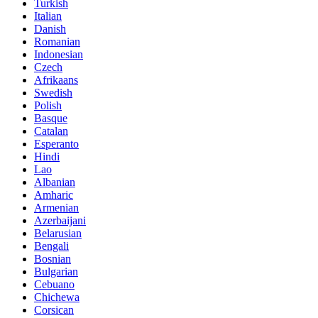
Turkish
Italian
Danish
Romanian
Indonesian
Czech
Afrikaans
Swedish
Polish
Basque
Catalan
Esperanto
Hindi
Lao
Albanian
Amharic
Armenian
Azerbaijani
Belarusian
Bengali
Bosnian
Bulgarian
Cebuano
Chichewa
Corsican