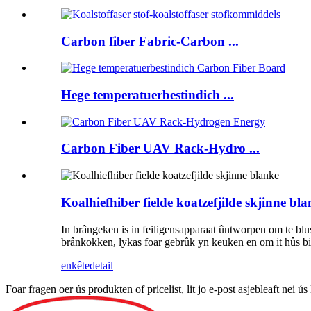
Carbon fiber Fabric-Carbon ...
Hege temperatuerbestindich ...
Carbon Fiber UAV Rack-Hydro ...
Koalhiefhiber fielde koatzefjilde skjinne bl
In brângeken is in feiligensapparaat ûntworpen om te blusse
brânkokken, lykas foar gebrûk yn keuken en om it hûs bi
enkête
detail
Foar fragen oer ús produkten of pricelist, lit jo e-post asjebleaft nei 