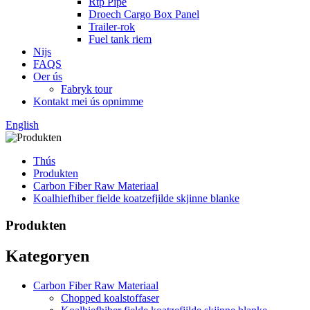
Rtp Pipe
Droech Cargo Box Panel
Trailer-rok
Fuel tank riem
Nijs
FAQS
Oer ús
Fabryk tour
Kontakt mei ús opnimme
English
Thús
Produkten
Carbon Fiber Raw Materiaal
Koalhiefhiber fielde koatzefjilde skjinne blanke
Produkten
Kategoryen
Carbon Fiber Raw Materiaal
Chopped koalstoffaser