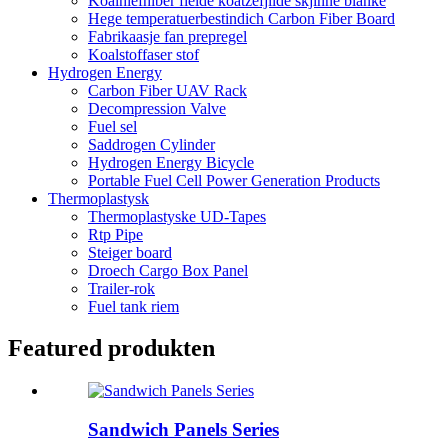
Koalhiefhiber fielde koatzefjilde skjinne blanke
Hege temperatuerbestindich Carbon Fiber Board
Fabrikaasje fan prepregel
Koalstoffaser stof
Hydrogen Energy
Carbon Fiber UAV Rack
Decompression Valve
Fuel sel
Saddrogen Cylinder
Hydrogen Energy Bicycle
Portable Fuel Cell Power Generation Products
Thermoplastysk
Thermoplastyske UD-Tapes
Rtp Pipe
Steiger board
Droech Cargo Box Panel
Trailer-rok
Fuel tank riem
Featured produkten
Sandwich Panels Series