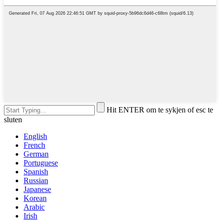
Hit ENTER om te sykjen of esc te
sluten
English
French
German
Portuguese
Spanish
Russian
Japanese
Korean
Arabic
Irish