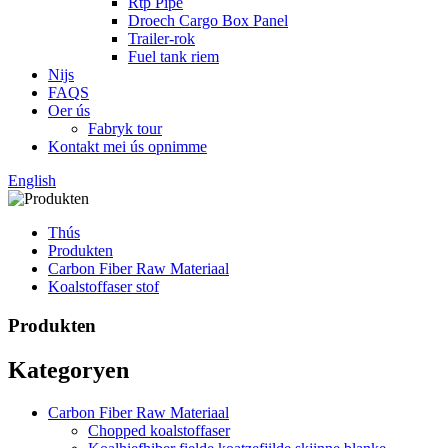
Rtp Pipe
Droech Cargo Box Panel
Trailer-rok
Fuel tank riem
Nijs
FAQS
Oer ús
Fabryk tour
Kontakt mei ús opnimme
English
Thús
Produkten
Carbon Fiber Raw Materiaal
Koalstoffaser stof
Produkten
Kategoryen
Carbon Fiber Raw Materiaal
Chopped koalstoffaser