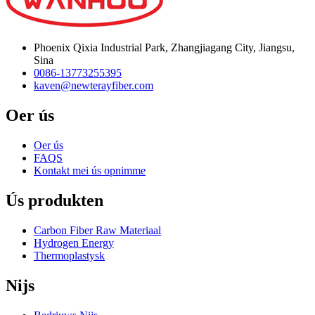
Phoenix Qixia Industrial Park, Zhangjiagang City, Jiangsu,
Sina
0086-13773255395
kaven@newterayfiber.com
Oer ús
Oer ús
FAQS
Kontakt mei ús opnimme
Ús produkten
Carbon Fiber Raw Materiaal
Hydrogen Energy
Thermoplastysk
Nijs