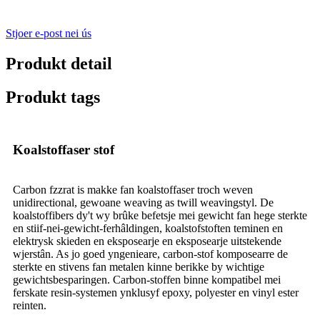
Stjoer e-post nei ús
Produkt detail
Produkt tags
Koalstoffaser stof
Carbon fzzrat is makke fan koalstoffaser troch weven
unidirectional, gewoane weaving as twill weavingstyl. De
koalstoffibers dy't wy brûke befetsje mei gewicht fan hege sterkte
en stiif-nei-gewicht-ferhâldingen, koalstofstoften teminen en
elektrysk skieden en eksposearje en eksposearje uitstekende
wjerstân. As jo ​​goed yngenieare, carbon-stof komposearre de
sterkte en stivens fan metalen kinne berikke by wichtige
gewichtsbesparingen. Carbon-stoffen binne kompatibel mei
ferskate resin-systemen ynklusyf epoxy, polyester en vinyl ester
reinten.