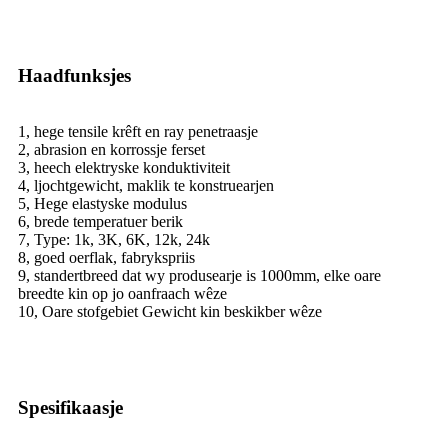
Haadfunksjes
1, hege tensile krêft en ray penetraasje
2, abrasion en korrossje ferset
3, heech elektryske konduktiviteit
4, ljochtgewicht, maklik te konstruearjen
5, Hege elastyske modulus
6, brede temperatuer berik
7, Type: 1k, 3K, 6K, 12k, 24k
8, goed oerflak, fabrykspriis
9, standertbreed dat wy produsearje is 1000mm, elke oare
breedte kin op jo oanfraach wêze
10, Oare stofgebiet Gewicht kin beskikber wêze
Spesifikaasje