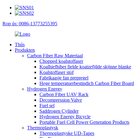
Rop ús: 0086-13773255395
Thús
Produkten
Carbon Fiber Raw Materiaal
Chopped koalstoffaser
Koalhiefhiber fielde koatzefjilde skjinne blanke
Koalstoffaser stof
Fabrikaasje fan prepregel
Hege temperatuerbestindich Carbon Fiber Board
Hydrogen Energy
Carbon Fiber UAV Rack
Decompression Valve
Fuel sel
Saddrogen Cylinder
Hydrogen Energy Bicycle
Portable Fuel Cell Power Generation Products
Thermoplastysk
Thermoplastyske UD-Tapes