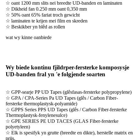
☆ oant 1200 mm slits nei breedte UD-banden en laminaten
☆ Dikheid fan 0.250 mm oant 0,350 mm
☆ 50% oant 65% fariat troch gewicht
☆ laminaten te krijen mei film en skreden
☆ Beskikber yn blêd as rollen
wat wy kinne oanbiede
Wy biede kontinu fjildrper-fersterke komposysje
UD-banden fral yn 'e folgjende soarten
☆ GPP-searje PP UD Tapes (glêsfasas-fersterke polypropylene)
☆ GPA / CPA-Series Pa UD Tapes (glês / Carbon Fiber-
fersterke thermoplastysk-polyamide)
☆ GPPS Series PPS UD Tapes (glês / Carbon Fiber-fersterke
Thermoplastysk-fenylenesulce)
☆ GPE SERIES PE UD TACES (GLAS Fiber-fersterke
polyetyleen)
☆ Elk is spesifyk yn grutte (breedte en dikte), herstelle matrix en
priis.