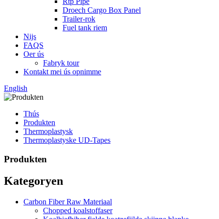
Rtp Pipe
Droech Cargo Box Panel
Trailer-rok
Fuel tank riem
Nijs
FAQS
Oer ús
Fabryk tour
Kontakt mei ús opnimme
English
Thús
Produkten
Thermoplastysk
Thermoplastyske UD-Tapes
Produkten
Kategoryen
Carbon Fiber Raw Materiaal
Chopped koalstoffaser