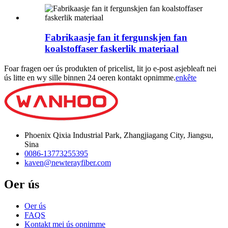
Fabrikaasje fan it fergunskjen fan
koalstoffaser faskerlik materiaal
Foar fragen oer ús produkten of pricelist, lit jo e-post asjebleaft nei
ús litte en wy sille binnen 24 oeren kontakt opnimme.
enkête
Phoenix Qixia Industrial Park, Zhangjiagang City, Jiangsu,
Sina
0086-13773255395
kaven@newterayfiber.com
Oer ús
Oer ús
FAQS
Kontakt mei ús opnimme