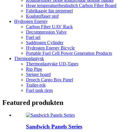
Koalhiefhiber fielde koatzefjilde skjinne blanke
Hege temperatuerbestindich Carbon Fiber Board
Fabrikaasje fan prepregel
Koalstoffaser stof
Hydrogen Energy
Carbon Fiber UAV Rack
Decompression Valve
Fuel sel
Saddrogen Cylinder
Hydrogen Energy Bicycle
Portable Fuel Cell Power Generation Products
Thermoplastysk
Thermoplastyske UD-Tapes
Rtp Pipe
Steiger board
Droech Cargo Box Panel
Trailer-rok
Fuel tank riem
Featured produkten
Sandwich Panels Series