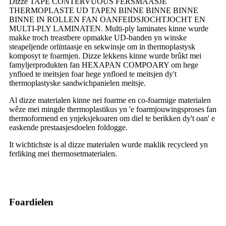
Dizze TAPE CONTERVUOUS FERSMAASJE
THERMOPLASTE UD TAPEN BINNE BINNE BINNE
BINNE IN ROLLEN FAN OANFEIDSJOCHTJOCHT EN
MULTI-PLY LAMINATEN. Multi-ply laminates kinne wurde
makke troch treastbere opmakke UD-banden yn winske
steapeljende oriïntaasje en sekwinsje om in thermoplastysk
komposyt te foarmjen. Dizze lekkens kinne wurde brûkt mei
famyljerprodukten fan HEXAPAN COMPOARY om hege
ynfloed te meitsjen foar hege ynfloed te meitsjen dy't
thermoplastyske sandwichpanielen meitsje.
Al dizze materialen kinne nei foarme en co-foarmige materialen
wêze mei mingde thermoplastikus yn 'e foarmjouwingsproses fan
thermoformend en ynjeksjekoaren om diel te berikken dy't oan' e
easkende prestaasjesdoelen foldogge.
It wichtichste is al dizze materialen wurde maklik recycleed yn
ferliking mei thermosetmaterialen.
Foardielen