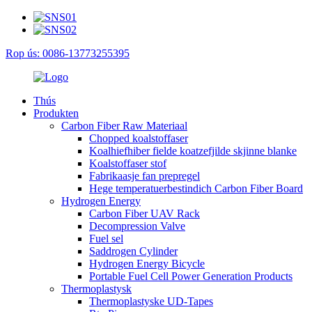
Rop ús: 0086-13773255395
Thús
Produkten
Carbon Fiber Raw Materiaal
Chopped koalstoffaser
Koalhiefhiber fielde koatzefjilde skjinne blanke
Koalstoffaser stof
Fabrikaasje fan prepregel
Hege temperatuerbestindich Carbon Fiber Board
Hydrogen Energy
Carbon Fiber UAV Rack
Decompression Valve
Fuel sel
Saddrogen Cylinder
Hydrogen Energy Bicycle
Portable Fuel Cell Power Generation Products
Thermoplastysk
Thermoplastyske UD-Tapes