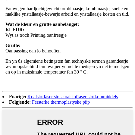
Fanwegen har ljochtgewichtkombinaasje, kombinaasje, snelle en
maklike ynstallaasje-bewarje arbeid en ynstallaasje kosten en tiid.
Wat de kleur en grutte oanbelanget:
KLEUR:
Wyt as troch Printing oanfreegje
Grutte:
Oanpassing oan jo behoeften
En yn ús algemiene betingsten fan technyske termen garandearje
wy in opslachtiid fan twa jier yn net te meitsjen yn net te meitsjen
en op in maksimale temperatuer fan 30 ° C.
Foarige:
Koalstoffaser stof-koalstoffaser stofkommiddels
Folgjende:
Fersterke thermoplastyske piip