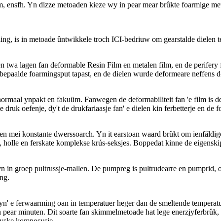
, ensfh. Yn dizze metoaden kieze wy in pear mear brûkte foarmige meto
, is in metoade ûntwikkele troch ICI-bedriuw om gearstalde dielen te t
 twa lagen fan deformable Resin Film en metalen film, en de perifery fa
epaalde foarmingsput tapast, en de dielen wurde deformeare neffens de 
normaal ynpakt en fakuüm. Fanwegen de deformabiliteit fan 'e film is de
druk oefenje, dy't de drukfariaasje fan' e dielen kin ferbetterje en de f
len mei konstante dwerssoarch. Yn it earstoan waard brûkt om ienfâldige
n, holle en ferskate komplekse krús-seksjes. Boppedat kinne de eigens
) yn in groep pultrussje-mallen. De pumpreg is pultrudearre en pumpri
ng.
g yn' e ferwaarming oan in temperatuer heger dan de smeltende temperatue
 pear minuten. Dit soarte fan skimmelmetoade hat lege enerzjyferbrûk, l
tyske komposysje.