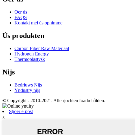
Oer ús
FAQS
Kontakt mei ús opnimme
Ús produkten
Carbon Fiber Raw Materiaal
Hydrogen Energy
Thermoplastysk
Nijs
Bedriuws Nijs
Yndustry nijs
© Copyright - 2010-2021: Alle rjochten foarbehâlden.
Stjoer e-post
x