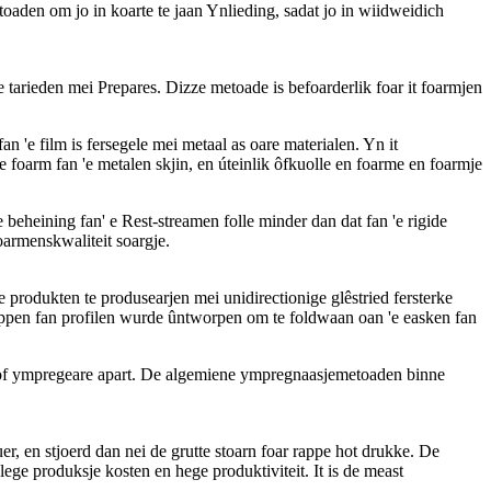
aden om jo in koarte te jaan Ynlieding, sadat jo in wiidweidich
arieden mei Prepares. Dizze metoade is befoarderlik foar it foarmjen
n 'e film is fersegele mei metaal as oare materialen. Yn it
foarm fan 'e metalen skjin, en úteinlik ôfkuolle en foarme en foarmje
 beheining fan' e Rest-streamen folle minder dan dat fan 'e rigide
oarmenskwaliteit soargje.
 produkten te produsearjen mei unidirectionige glêstried fersterke
kippen fan profilen wurde ûntworpen om te foldwaan oan 'e easken fan
d, of ympregeare apart. De algemiene ympregnaasjemetoaden binne
r, en stjoerd dan nei de grutte stoarn foar rappe hot drukke. De
ege produksje kosten en hege produktiviteit. It is de meast