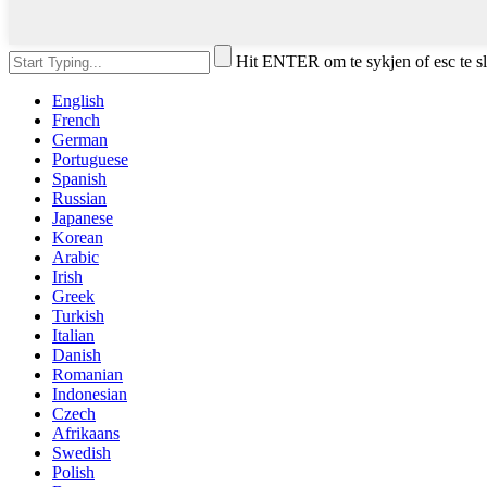
Hit ENTER om te sykjen of esc te s
English
French
German
Portuguese
Spanish
Russian
Japanese
Korean
Arabic
Irish
Greek
Turkish
Italian
Danish
Romanian
Indonesian
Czech
Afrikaans
Swedish
Polish