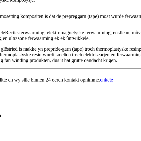
rmosetting kompositen is dat de prepreggarn (tape) moat wurde ferwaarm
eleRectic-ferwaarming, elektromagnetyske ferwaarming, ensflean, mûve
ng en ultrasone ferwaarming ek ek ûntwikkele.
 de glêstried is makke yn prepride-garn (tape) troch thermoplastyske resin
de thermoplastyske resin wurdt smelten troch elektrisearjen en ferwaarmi
ing fan winding produkten, dus it hat grutte oandacht krigen.
ús litte en wy sille binnen 24 oeren kontakt opnimme.
enkête
a