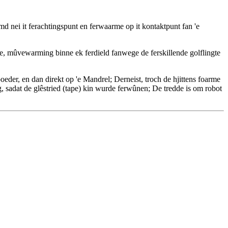
d nei it ferachtingspunt en ferwaarme op it kontaktpunt fan 'e
, mûvewarming binne ek ferdield fanwege de ferskillende golflingte
poeder, en dan direkt op 'e Mandrel; Derneist, troch de hjittens foarme
ng, sadat de glêstried (tape) kin wurde ferwûnen; De tredde is om robot