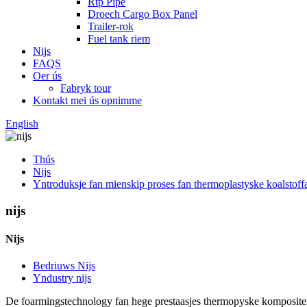
Rtp Pipe
Droech Cargo Box Panel
Trailer-rok
Fuel tank riem
Nijs
FAQS
Oer ús
Fabryk tour
Kontakt mei ús opnimme
English
Thús
Nijs
Yntroduksje fan mienskip proses fan thermoplastyske koalstof
nijs
Nijs
Bedriuws Nijs
Yndustry nijs
De foarmingstechnology fan hege prestaasjes thermopyske kompositeite