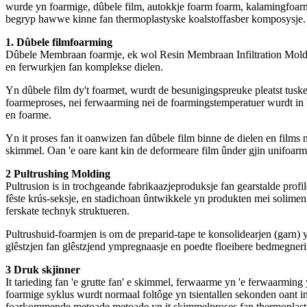
wurde yn foarmige, dûbele film, autokkje foarm foarm, kalamingfoarm
begryp hawwe kinne fan thermoplastyske koalstoffasber komposysje.
1. Dûbele filmfoarming
Dûbele Membraan foarmje, ek wol Resin Membraan Infiltration Molding
en ferwurkjen fan komplekse dielen.
Yn dûbele film dy't foarmet, wurdt de besunigingspreuke pleatst tusken
foarmeproses, nei ferwaarming nei de foarmingstemperatuer wurdt in b
en foarme.
Yn it proses fan it oanwizen fan dûbele film binne de dielen en films 
skimmel. Oan 'e oare kant kin de deformeare film ûnder gjin unifoarme 
2 Pultrushing Molding
Pultrusion is in trochgeande fabrikaazjeproduksje fan gearstalde profi
fêste krús-seksje, en stadichoan ûntwikkele yn produkten mei solime
ferskate technyk struktueren.
Pultrushuid-foarmjen is om de preparid-tape te konsolidearjen (garn
glêstzjen fan glêstzjend ympregnaasje en poedte floeibere bedmegneri
3 Druk skjinner
It tarieding fan 'e grutte fan' e skimmel, ferwaarme yn 'e ferwaarmin
foarmige syklus wurdt normaal foltôge yn tsientallen sekonden oant in
foarkommende metoade metoade yn it skimmelproses fan thermoplas