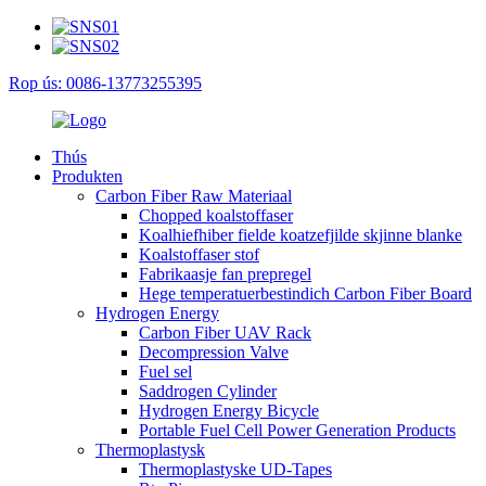
Rop ús: 0086-13773255395
Thús
Produkten
Carbon Fiber Raw Materiaal
Chopped koalstoffaser
Koalhiefhiber fielde koatzefjilde skjinne blanke
Koalstoffaser stof
Fabrikaasje fan prepregel
Hege temperatuerbestindich Carbon Fiber Board
Hydrogen Energy
Carbon Fiber UAV Rack
Decompression Valve
Fuel sel
Saddrogen Cylinder
Hydrogen Energy Bicycle
Portable Fuel Cell Power Generation Products
Thermoplastysk
Thermoplastyske UD-Tapes