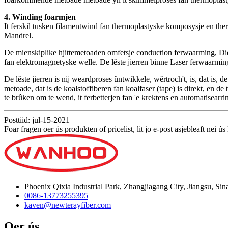
4. Winding foarmjen
It ferskil tusken filamentwind fan thermoplastyske komposysje en the
Mandrel.
De mienskiplike hjittemetoaden omfetsje conduction ferwaarming, Di
fan elektromagnetyske welle. De lêste jierren binne Laser ferwaarmi
De lêste jierren is nij weardproses ûntwikkele, wêrtroch't, is, dat is,
metoade, dat is de koalstoffiberen fan koalfaser (tape) is direkt, en 
te brûken om te wend, it ferbetterjen fan 'e krektens en automatisearr
Posttiid: jul-15-2021
Foar fragen oer ús produkten of pricelist, lit jo e-post asjebleaft nei 
Phoenix Qixia Industrial Park, Zhangjiagang City, Jiangsu, Sin
0086-13773255395
kaven@newterayfiber.com
Oer ús