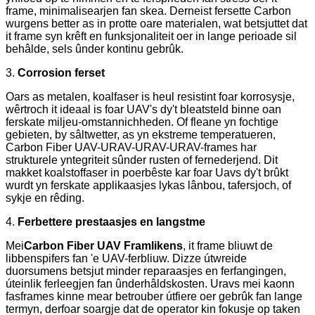
frame, minimalisearjen fan skea. Derneist fersette Carbon
wurgens better as in protte oare materialen, wat betsjuttet dat
it frame syn krêft en funksjonaliteit oer in lange perioade sil
behâlde, sels ûnder kontinu gebrûk.
3.
Corrosion ferset
Oars as metalen, koalfaser is heul resistint foar korrosysje,
wêrtroch it ideaal is foar UAV's dy't bleatsteld binne oan
ferskate miljeu-omstannichheden. Of fleane yn fochtige
gebieten, by sâltwetter, as yn ekstreme temperatueren,
Carbon Fiber UAV-URAV-URAV-URAV-frames har
strukturele yntegriteit sûnder rusten of fernederjend. Dit
makket koalstoffaser in poerbêste kar foar Uavs dy't brûkt
wurdt yn ferskate applikaasjes lykas lânbou, tafersjoch, of
sykje en rêding.
4.
Ferbettere prestaasjes en langstme
Mei
Carbon Fiber UAV Framlikens
, it frame bliuwt de
libbenspifers fan 'e UAV-ferbliuw. Dizze útwreide
duorsumens betsjut minder reparaasjes en ferfangingen,
úteinlik ferleegjen fan ûnderhâldskosten. Uravs mei kaonn
fasframes kinne mear betrouber útfiere oer gebrûk fan lange
termyn, derfoar soargje dat de operator kin fokusje op taken