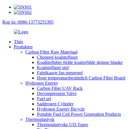
Rop ús: 0086-13773255395
Thús
Produkten
Carbon Fiber Raw Materiaal
Chopped koalstoffaser
Koalhiefhiber fielde koatzefjilde skjinne blanke
Koalstoffaser stof
Fabrikaasje fan prepregel
Hege temperatuerbestindich Carbon Fiber Board
Hydrogen Energy
Carbon Fiber UAV Rack
Decompression Valve
Fuel sel
Saddrogen Cylinder
Hydrogen Energy Bicycle
Portable Fuel Cell Power Generation Products
Thermoplastysk
Thermoplastyske UD-Tapes