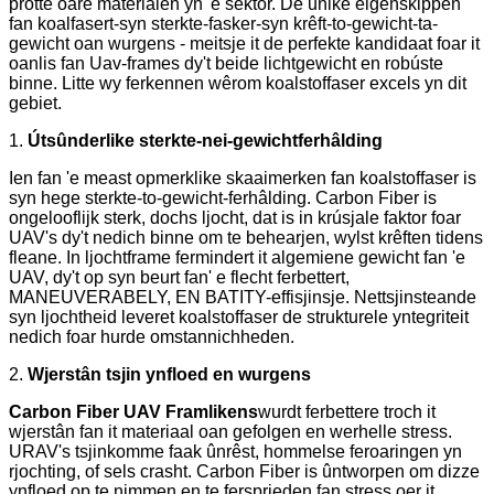
protte oare materialen yn 'e sektor. De unike eigenskippen
fan koalfasert-syn sterkte-fasker-syn krêft-to-gewicht-ta-
gewicht oan wurgens - meitsje it de perfekte kandidaat foar it
oanlis fan Uav-frames dy't beide lichtgewicht en robúste
binne. Litte wy ferkennen wêrom koalstoffaser excels yn dit
gebiet.
1.
Útsûnderlike sterkte-nei-gewichtferhâlding
Ien fan 'e meast opmerklike skaaimerken fan koalstoffaser is
syn hege sterkte-to-gewicht-ferhâlding. Carbon Fiber is
ongelooflijk sterk, dochs ljocht, dat is in krúsjale faktor foar
UAV's dy't nedich binne om te behearjen, wylst krêften tidens
fleane. In ljochtframe fermindert it algemiene gewicht fan 'e
UAV, dy't op syn beurt fan' e flecht ferbettert,
MANEUVERABELY, EN BATITY-effisjinsje. Nettsjinsteande
syn ljochtheid leveret koalstoffaser de strukturele yntegriteit
nedich foar hurde omstannichheden.
2.
Wjerstân tsjin ynfloed en wurgens
Carbon Fiber UAV Framlikens
wurdt ferbettere troch it
wjerstân fan it materiaal oan gefolgen en werhelle stress.
URAV's tsjinkomme faak ûnrêst, hommelse feroaringen yn
rjochting, of sels crasht. Carbon Fiber is ûntworpen om dizze
ynfloed op te nimmen en te fersprieden fan stress oer it