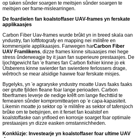
op taken sûnder soargen te meitsjen sûnder soargen te
meitsjen oer frame-mislearringen.
De foardielen fan koalstoffaser UAV-frames yn ferskate
applikaasjes
Carbon Fiber Uav-frames wurde brûkt yn in breed skala oan
yndustry, fan loftfotografy en mapping nei militêre en
kommersjele applikaasjes. Fanwegen har
Carbon Fiber
UAV Framlikens
, dizze frames kinne situaasjes mei hege
stress ûnderweagje by it jaan fan superieure prestaasjes. De
ljochtgewicht fan 'e frames fan Carbon fixhier kinne jo ek
Útsberens kinne swierder fan swierdere ferlossers drage,
wêrtroch se mear alsidige hawwe foar ferskate misjes.
Bygelyks, yn 'e agraryske yndustry moatte Uavs faaks faaks
oer grutte fjilden fleane foar lange perioaden. Carbon
fiberframes leverje de nedige krêft om lange flechttiid te
fernearen sûnder kompromittearjen op 'e capa-kapasiteit.
Likemin moatte jo sektor op 'e militêre as sektor of tafersjoch
brûke om te betsjinjen, en it ferset fan koalstof en
koalstoffaske oan ynfloed en korrosje soarget foar optimale
prestaasjes yn dizze easken omstannichheden.
Konklúzje: Investearje yn koalstoffaser foar ultime UAV