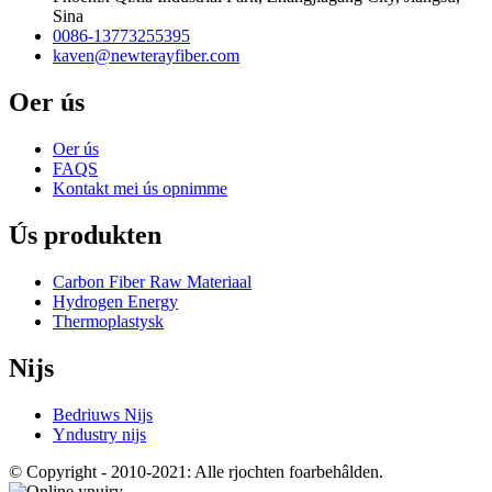
Sina
0086-13773255395
kaven@newterayfiber.com
Oer ús
Oer ús
FAQS
Kontakt mei ús opnimme
Ús produkten
Carbon Fiber Raw Materiaal
Hydrogen Energy
Thermoplastysk
Nijs
Bedriuws Nijs
Yndustry nijs
© Copyright - 2010-2021: Alle rjochten foarbehâlden.