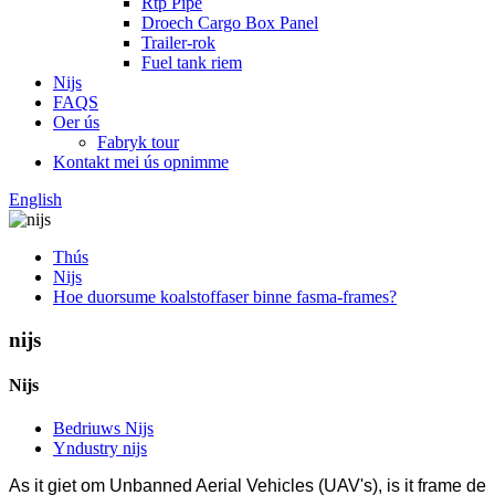
Rtp Pipe
Droech Cargo Box Panel
Trailer-rok
Fuel tank riem
Nijs
FAQS
Oer ús
Fabryk tour
Kontakt mei ús opnimme
English
Thús
Nijs
Hoe duorsume koalstoffaser binne fasma-frames?
nijs
Nijs
Bedriuws Nijs
Yndustry nijs
As it giet om Unbanned Aerial Vehicles (UAV's), is it frame de