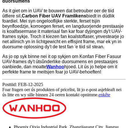
duorsumens
As it giet om in UAV te bouwen dat betrouber oer de tiid
útfiere sil,
Carbon Fiber UAV Framlikens
biedt in dúdlik
foardiel. Mei syn ongelooflijke sterkte, ferset tsjin
beynfloedzje, korroegen ferset, en langduorjende prestaasje
is koalfasermase it materiaal fan kar foar dyjingen dy't UAV-
frames sykje. Troch it kiezen fan koalstoffaser, ynvestearje jo
net allinich yn in lichtgewicht en effisjint frame, mar ek yn in
duorsume oplossing dy't de test fan 'e tiid sil stean.
As jo ​​op syk binne nei it op sykjen om Konfan Fiber Fasuur
UAV-frames dy't útsûnderlike duorsumens en prestaasjes
oanbiede, dan moatte
Wanhoo
hjoed. Lit ús jo helpe om it
perfekte frame te meitsjen foar jo UAV-behoeften!
Posttiid: FEB-12-2025
Foar fragen oer ús produkten of pricelist, lit jo e-post asjebleaft nei
ús litte en wy sille binnen 24 oeren kontakt opnimme.
enkête
Phoenix Qixia Industrial Park, Zhangjiagang City, Jiangsu,