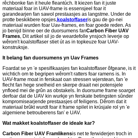
rêchbonke fan it heule fleantúch. It kiezen fan it juste
materiaal foar in UAV-frame is essensjeel foar it
garandearjen fan sawol prestaasjes as langstme. Under de
protte beskikbere opsjes,
koalstoffaser
is gau de go-nei
materiaal wurden foar Uav-frames, en foar goede reden. As
jo ​​benijd binne oer de duorsumens fan
Carbon Fiber UAV
Frames
, Dit artikel sil jo de weardefolle ynsjoch leverje op
wêrom't koalstoffaser stiet út as in topkeuze foar UAV-
konstruksje.
It belang fan duorsumens yn Uav Frames
Foardat se yn 'e spesifikaasjes fan koalstoffaser ôfgeane, is it
wichtich om te begripen wêrom't ratters foar ramens is. In
UAV-frame moat in ferskaat oan stressen wjerstean, fan 'e
flecht fan hege snelheid en skerpe draait nei potensjele
ynfloed mei de grûn as obstakels. In duorsume frame soarget
derfoar dat de UAV kin wurkje yn ferskate betingsten sûnder
kompromisearjende prestaasjes of feiligens. Dêrom dat it
materiaal brûkt wurdt foar it frame spilet in krúsjale rol yn 'e
algemiene betrouberens fan' e UAV.
Wat makket koalstoffaser de ideale kar?
Carbon Fiber UAV Framlikens
is net te ferwiderjen troch in