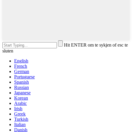
Hit ENTER om te sykjen of esc te
sluten
English
French
German
Portuguese
Spanish
Russian
Japanese
Korean
Arabic
Irish
Greek
Turkish
Italian
Danish