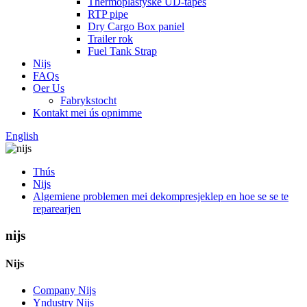
Thermoplastyske UD-tapes
RTP pipe
Dry Cargo Box paniel
Trailer rok
Fuel Tank Strap
Nijs
FAQs
Oer Us
Fabrykstocht
Kontakt mei ús opnimme
English
Thús
Nijs
Algemiene problemen mei dekompresjeklep en hoe se se te
reparearjen
nijs
Nijs
Company Nijs
Yndustry Nijs