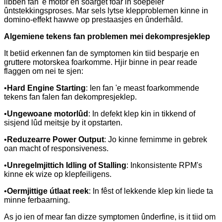
libben fan 'e motor en soarget foar in soepeler
ûntstekkingsproses. Mar sels lytse klepproblemen kinne in
domino-effekt hawwe op prestaasjes en ûnderhâld.
Algemiene tekens fan problemen mei dekompresjeklep
It betiid erkennen fan de symptomen kin tiid besparje en
gruttere motorskea foarkomme. Hjir binne in pear reade
flaggen om nei te sjen:
•
Hard Engine Starting
: Ien fan 'e meast foarkommende
tekens fan falen fan dekompresjeklep.
•
Ungewoane motorlûd
: In defekt klep kin in tikkend of
sisjend lûd meitsje by it opstarten.
•
Reduzearre Power Output
: Jo kinne fernimme in gebrek
oan macht of responsiveness.
•
Unregelmjittich Idling of Stalling
: Inkonsistente RPM's
kinne ek wize op klepfeiligens.
•
Oermjittige útlaat reek
: In fêst of lekkende klep kin liede ta
minne ferbaarning.
As jo ​​​​ien of mear fan dizze symptomen ûnderfine, is it tiid om