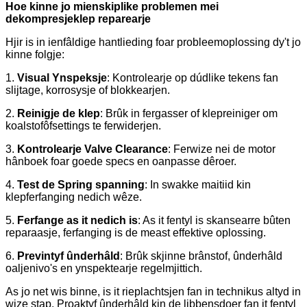
Hoe kinne jo mienskiplike problemen mei
dekompresjeklep reparearje
Hjir is in ienfâldige hantlieding foar probleemoplossing dy't jo
kinne folgje:
1.
Visual Ynspeksje
: Kontrolearje op dúdlike tekens fan
slijtage, korrosysje of blokkearjen.
2.
Reinigje de klep
: Brûk in fergasser of klepreiniger om
koalstofôfsettings te ferwiderjen.
3.
Kontrolearje Valve Clearance
: Ferwize nei de motor
hânboek foar goede specs en oanpasse dêroer.
4.
Test de Spring spanning
: In swakke maitiid kin
klepferfanging nedich wêze.
5.
Ferfange as it nedich is
: As it fentyl is skansearre bûten
reparaasje, ferfanging is de meast effektive oplossing.
6.
Previntyf ûnderhâld
: Brûk skjinne brânstof, ûnderhâld
oaljenivo's en ynspektearje regelmjittich.
As jo ​​​​net wis binne, is it rieplachtsjen fan in technikus altyd in
wize stap. Proaktyf ûnderhâld kin de libbensdoer fan it fentyl