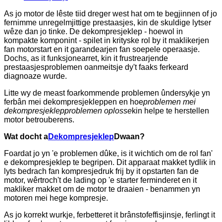
As jo ​​​​motor de lêste tiid dreger west hat om te begjinnen of jo
fernimme unregelmjittige prestaasjes, kin de skuldige lytser
wêze dan jo tinke. De dekompresjeklep - hoewol in
kompakte komponint - spilet in krityske rol by it maklikerjen
fan motorstart en it garandearjen fan soepele operaasje.
Dochs, as it funksjonearret, kin it frustrearjende
prestaasjesproblemen oanmeitsje dy't faaks ferkeard
diagnoaze wurde.
Litte wy de meast foarkommende problemen ûndersykje yn
ferbân mei dekompresjekleppen en hoe
problemen mei
dekompresjeklepproblemen oplosse
kin helpe te herstellen
motor betrouberens.
Wat docht a
Dekompresjeklep
Dwaan?
Foardat jo yn 'e problemen dûke, is it wichtich om de rol fan'
e dekompresjeklep te begripen. Dit apparaat makket tydlik in
lyts bedrach fan kompresjedruk frij by it opstarten fan de
motor, wêrtroch't de lading op 'e starter ferminderet en it
makliker makket om de motor te draaien - benammen yn
motoren mei hege kompresje.
As jo ​​​​korrekt wurkje, ferbetteret it brânstofeffisjinsje, ferlingt it