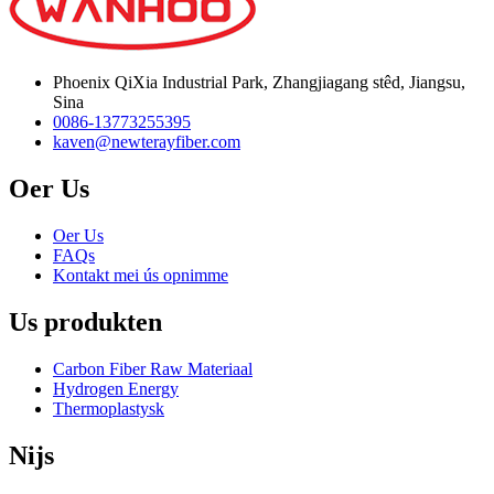
Phoenix QiXia Industrial Park, Zhangjiagang stêd, Jiangsu,
Sina
0086-13773255395
kaven@newterayfiber.com
Oer Us
Oer Us
FAQs
Kontakt mei ús opnimme
Us produkten
Carbon Fiber Raw Materiaal
Hydrogen Energy
Thermoplastysk
Nijs