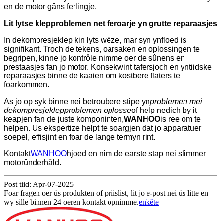
en de motor gâns ferlingje.
Lit lytse klepproblemen net feroarje yn grutte reparaasjes
In dekompresjeklep kin lyts wêze, mar syn ynfloed is
signifikant. Troch de tekens, oarsaken en oplossingen te
begripen, kinne jo kontrôle nimme oer de sûnens en
prestaasjes fan jo motor. Konsekwint tafersjoch en yntiidske
reparaasjes binne de kaaien om kostbere flaters te
foarkommen.
As jo ​​​​op syk binne nei betroubere stipe yn
problemen mei
dekompresjeklepproblemen oplosse
of help nedich by it
keapjen fan de juste komponinten,
WANHOO
is ree om te
helpen. Us ekspertize helpt te soargjen dat jo apparatuer
soepel, effisjint en foar de lange termyn rint.
Kontakt
WANHOO
hjoed en nim de earste stap nei slimmer
motorûnderhâld.
Post tiid: Apr-07-2025
Foar fragen oer ús produkten of priislist, lit jo e-post nei ús litte en
wy sille binnen 24 oeren kontakt opnimme.
enkête