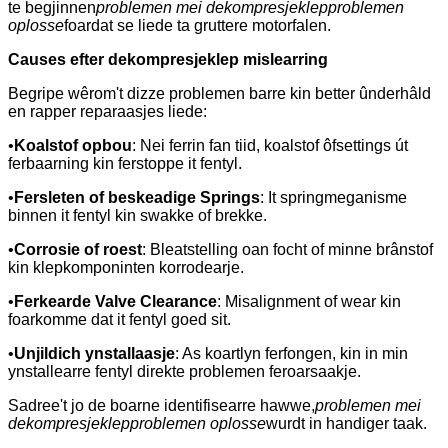
te begjinnen
problemen mei dekompresjeklepproblemen
oplosse
foardat se liede ta gruttere motorfalen.
Causes efter dekompresjeklep mislearring
Begripe wêrom't dizze problemen barre kin better ûnderhâld
en rapper reparaasjes liede:
•
Koalstof opbou
: Nei ferrin fan tiid, koalstof ôfsettings út
ferbaarning kin ferstoppe it fentyl.
•
Fersleten of beskeadige Springs
: It springmeganisme
binnen it fentyl kin swakke of brekke.
•
Corrosie of roest
: Bleatstelling oan focht of minne brânstof
kin klepkomponinten korrodearje.
•
Ferkearde Valve Clearance
: Misalignment of wear kin
foarkomme dat it fentyl goed sit.
•
Unjildich ynstallaasje
: As koartlyn ferfongen, kin in min
ynstallearre fentyl direkte problemen feroarsaakje.
Sadree't jo de boarne identifisearre hawwe,
problemen mei
dekompresjeklepproblemen oplosse
wurdt in handiger taak.