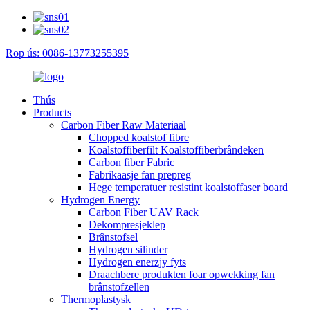
Rop ús: 0086-13773255395
Thús
Products
Carbon Fiber Raw Materiaal
Chopped koalstof fibre
Koalstoffiberfilt Koalstoffiberbrândeken
Carbon fiber Fabric
Fabrikaasje fan prepreg
Hege temperatuer resistint koalstoffaser board
Hydrogen Energy
Carbon Fiber UAV Rack
Dekompresjeklep
Brânstofsel
Hydrogen silinder
Hydrogen enerzjy fyts
Draachbere produkten foar opwekking fan
brânstofzellen
Thermoplastysk